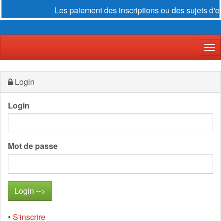
Les paiement des inscriptions ou des sujets d'e
Der
Login
Login
Mot de passe
•
S'inscrire