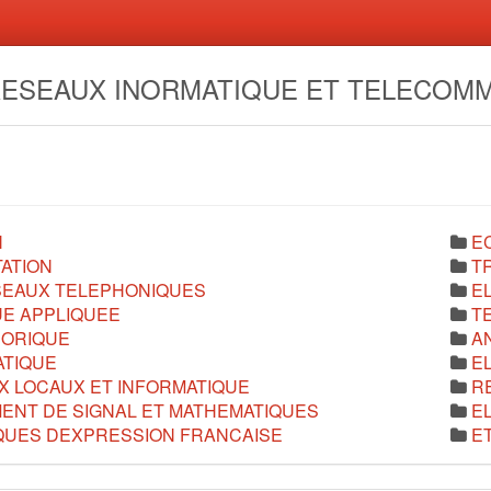
- RESEAUX INORMATIQUE ET TELECOM
N
E
ATION
T
SEAUX TELEPHONIQUES
E
UE APPLIQUEE
T
EORIQUE
A
ATIQUE
E
 LOCAUX ET INFORMATIQUE
R
ENT DE SIGNAL ET MATHEMATIQUES
E
QUES DEXPRESSION FRANCAISE
E