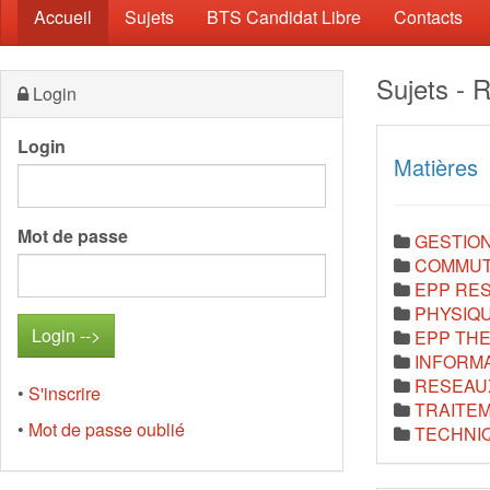
(current)
Accueil
Sujets
BTS Candidat Libre
Contacts
Sujets 
Login
Login
Matières
Mot de passe
GESTIO
COMMUT
EPP RE
PHYSIQ
EPP TH
INFORM
RESEAUX
•
S'inscrire
TRAITEM
•
Mot de passe oublié
TECHNI