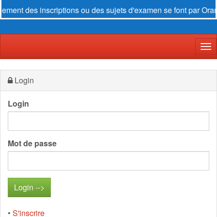
 inscriptions ou des sujets d'examen se font par
Orange Money
Der
Login
Login
Mot de passe
•
S'inscrire