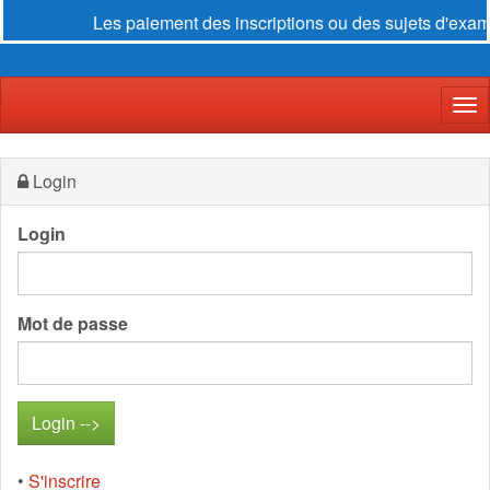
Les paiement des inscriptions ou des sujets d'examen
Der
Login
Login
Mot de passe
•
S'inscrire