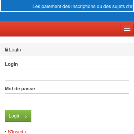
Les paiement des inscriptions ou des sujets d'ex
Der
Login
Login
Mot de passe
•
S'inscrire