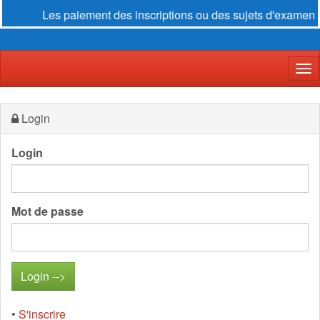
Les paiement des inscriptions ou des sujets d'examen se f
Der
Login
Login
Mot de passe
•
S'inscrire