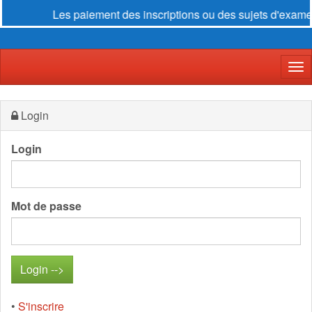
Les paiement des inscriptions ou des sujets d'examen s
Der
Login
Login
Mot de passe
•
S'inscrire