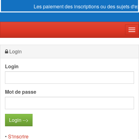
Les paiement des inscriptions ou des sujets d'ex
Der
Login
Login
Mot de passe
•
S'inscrire