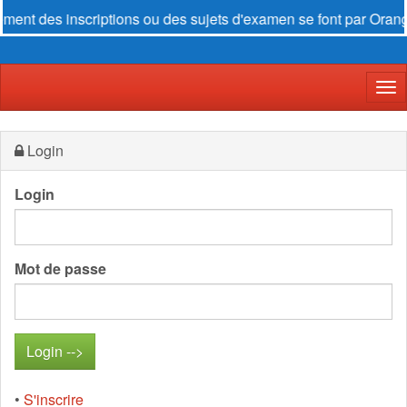
inscriptions ou des sujets d'examen se font par
Orange Money
Der
Login
Login
Mot de passe
•
S'inscrire