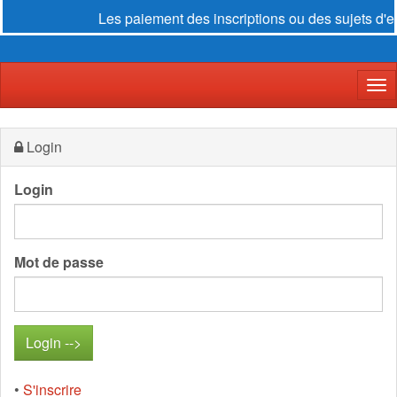
Les paiement des inscriptions ou des sujets d'e
Der
Login
Login
Mot de passe
•
S'inscrire