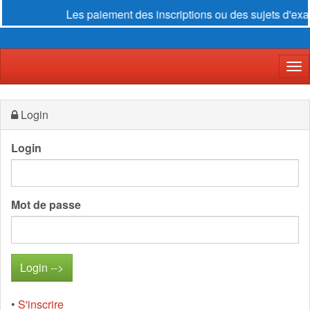
Les paiement des inscriptions ou des sujets d'exam
Der
Login
Login
Mot de passe
•
S'inscrire