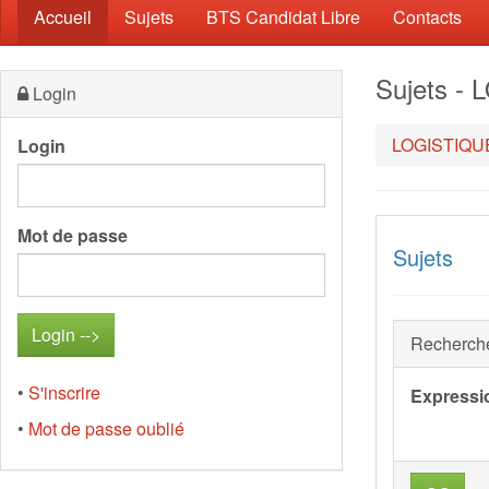
(current)
Accueil
Sujets
BTS Candidat Libre
Contacts
Sujets -
Login
LOGISTIQU
Login
Mot de passe
Sujets
Recherch
•
S'inscrire
Expressi
•
Mot de passe oublié