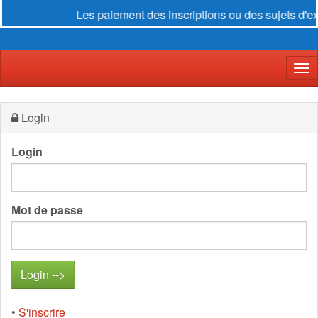
Les paiement des inscriptions ou des sujets d'ex
Der
Login
Login
Mot de passe
•
S'inscrire