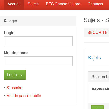
(current)
Accueil
Sujets
BTS Candidat Libre
Contacts
Sujets 
Login
SECURITE 
Login
Mot de passe
Sujets
Recherch
•
S'inscrire
Expressi
•
Mot de passe oublié