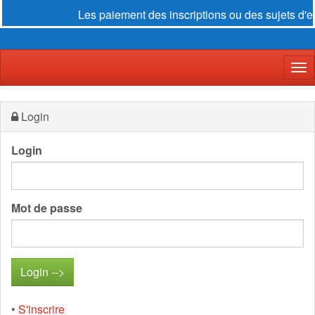
Les paiement des inscriptions ou des sujets d'e
Der
Login
Login
Mot de passe
•
S'inscrire