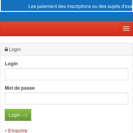
Les paiement des inscriptions ou des sujets d'exa
Der
Login
Login
Mot de passe
•
S'inscrire