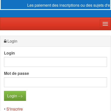
Les paiement des inscriptions ou des sujets d'ex
Der
Login
Login
Mot de passe
•
S'inscrire