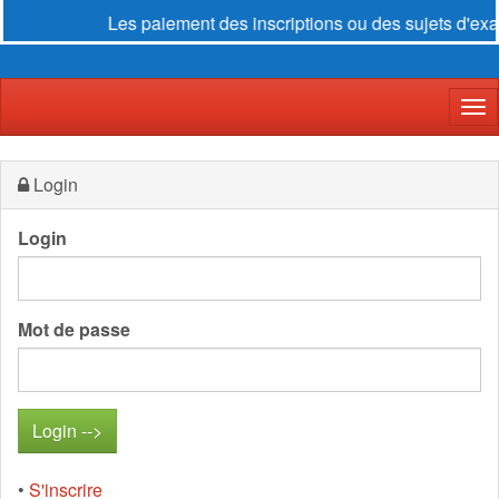
Les paiement des inscriptions ou des sujets d'exa
Der
Login
Login
Mot de passe
•
S'inscrire