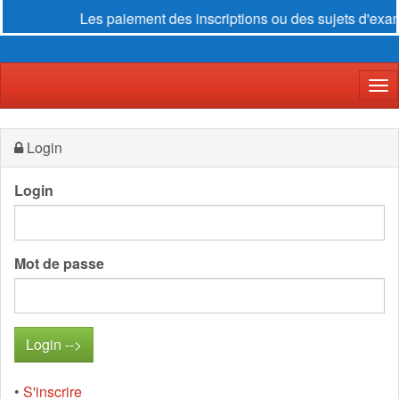
Les paiement des inscriptions ou des sujets d'exam
Der
Login
Login
Mot de passe
•
S'inscrire