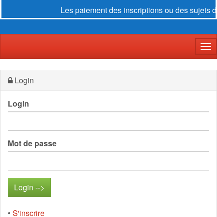
Les paiement des inscriptions ou des sujets d
Der
Login
Login
Mot de passe
•
S'inscrire