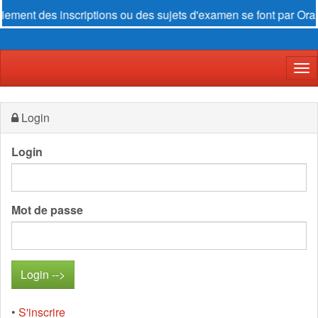
inscriptions ou des sujets d'examen se font par
Orange Money
Der
Login
Login
Mot de passe
•
S'inscrire