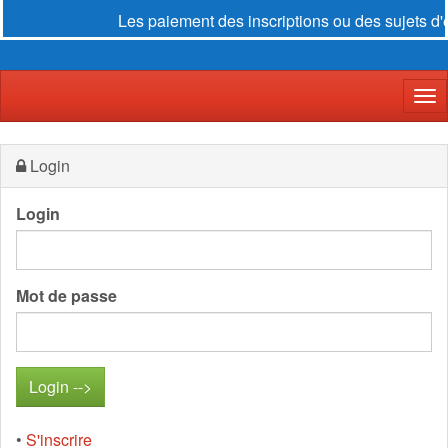
Les paiement des inscriptions ou des sujets d'
Der
Login
Login
Mot de passe
•
S'inscrire