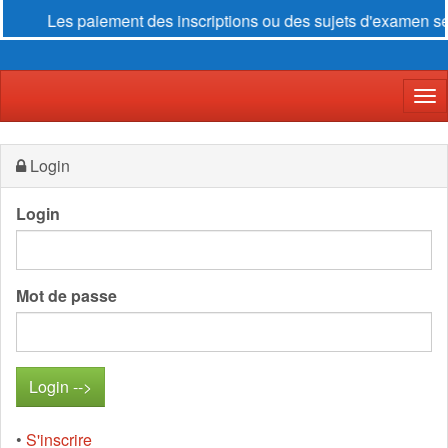
Les paiement des inscriptions ou des sujets d'examen se fo
Der
Login
Login
Mot de passe
•
S'inscrire