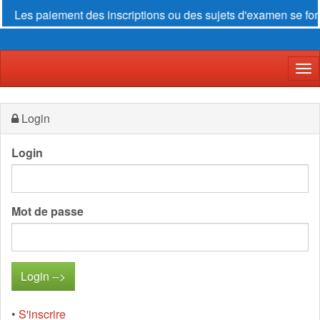
Les paiement des inscriptions ou des sujets d'examen se font
Der
Login
Login
Mot de passe
•
S'inscrire