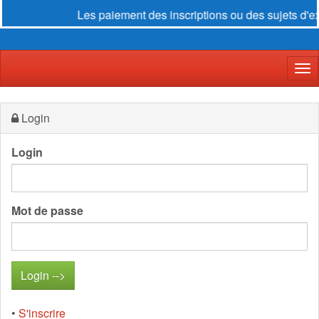
Les paiement des inscriptions ou des sujets d'ex
Der
Login
Login
Mot de passe
•
S'inscrire