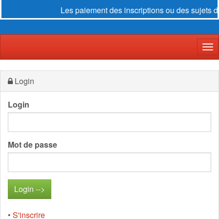
Les paiement des inscriptions ou des sujets d
Der
Login
Login
Mot de passe
•
S'inscrire