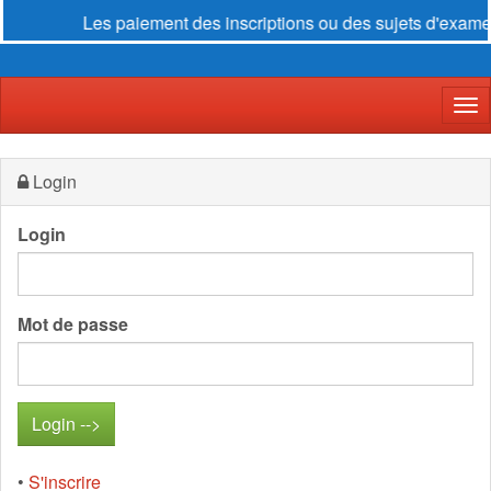
Les paiement des inscriptions ou des sujets d'examen 
Der
Login
Login
Mot de passe
•
S'inscrire