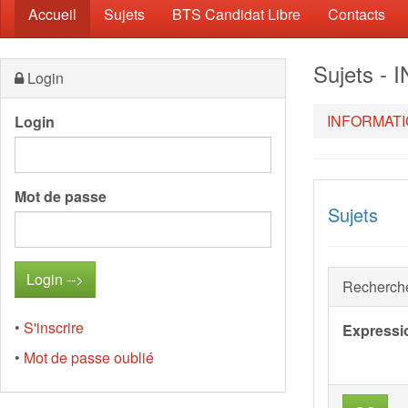
(current)
Accueil
Sujets
BTS Candidat Libre
Contacts
Sujets 
Login
INFORMATI
Login
Mot de passe
Sujets
Recherch
•
S'inscrire
Expressi
•
Mot de passe oublié