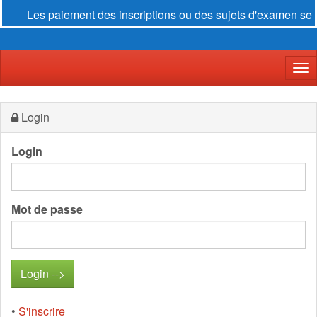
Les paiement des inscriptions ou des sujets d'examen se fon
Der
Login
Login
Mot de passe
•
S'inscrire