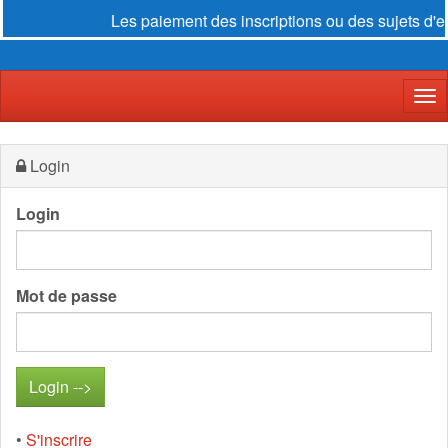
Les paiement des inscriptions ou des sujets d'e
Der
Login
Login
Mot de passe
•
S'inscrire