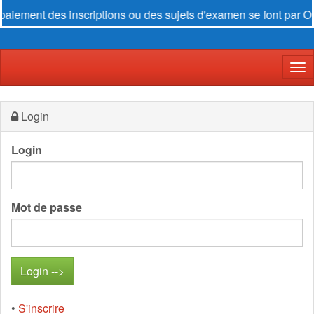
es inscriptions ou des sujets d'examen se font par
Orange Mo
Der
Login
Login
Mot de passe
•
S'inscrire