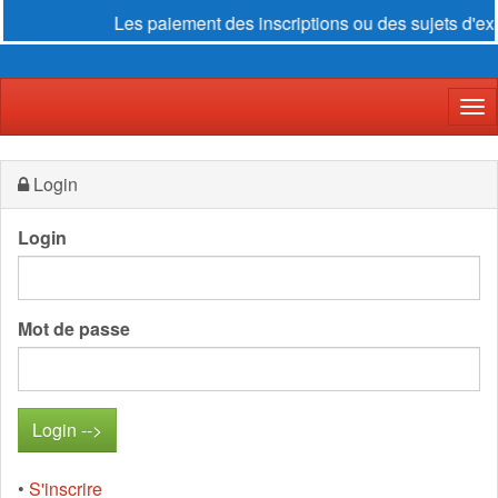
Les paiement des inscriptions ou des sujets d'exa
Der
Login
Login
Mot de passe
•
S'inscrire