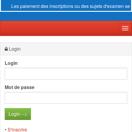
Les paiement des inscriptions ou des sujets d'examen se fo
Der
Login
Login
Mot de passe
•
S'inscrire