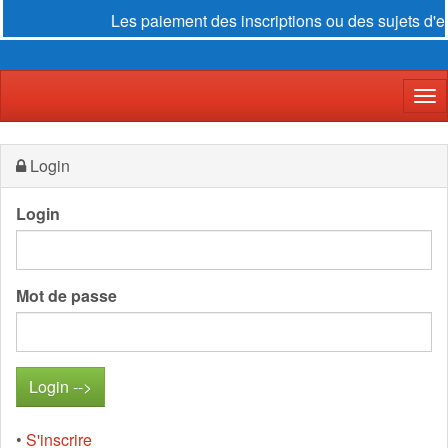
Les paiement des inscriptions ou des sujets d'e
Der
Login
Login
Mot de passe
•
S'inscrire