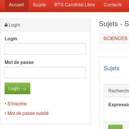
(current)
Accueil
Sujets
BTS Candidat Libre
Contacts
Sujets -
Login
SCIENCES 
Login
Mot de passe
Sujets
Recherch
•
S'inscrire
Expressi
•
Mot de passe oublié