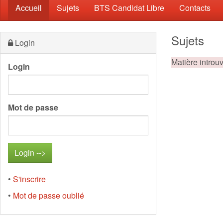
(current)
Accueil
Sujets
BTS Candidat Libre
Contacts
Sujets
Login
Matière introu
Login
Mot de passe
•
S'inscrire
•
Mot de passe oublié